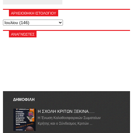
ΑΡΧΕΙΟΘΗΚΗ ΙΣΤΟΛΟΓΙΟΥ
ΑΝΑΓΝΏΣΤΕΣ
ΔΗΜΟΦΙΛΗ
Η ΣΧΟΛΗ ΚΡΙΤΩΝ ΞΕΚΙΝΑ.......
Η Ένωση Καλαθοσφαιρικών Σωματείων
Κρήτης και ο Σύνδεσμος Κριτών ...