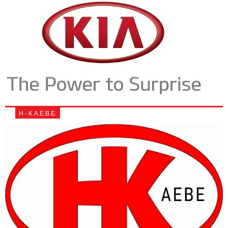
Η - Κ Α.Ε.Β.Ε.