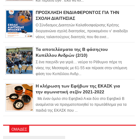
και πέρασα bye . Εκεί θα κλ...
ΠΡΟΣΚΛΗΣΗ ΕΝΔΙΑΦΕΡΟΝΤΟΣ ΓΙΑ ΤΗΝ
ΣΧΟΛΗ ΔΙΑΙΤΗΣΙΑΣ
Ο Σύνδεσμος Διαιτητών Καλαθοσφαίρισης Κρήτης
διοργανώνει σχολή διαιτησίας, προκειμένου ν’ αναδείξει
νέους ταλαντούχους διαιτητές που θα ενισ...
Τα αποτελέσματα της Β φάσηςτου
Κυπέλλου Ανδρών (2/10)
Σ ένα παιχνίδι για γερά… νεύρα το Ρέθυμνο πήρε τη
νίκης της Μεσσαράς με 61-55 και πέρασε στην επόμενη
φάση του Κυπέλλου Ανδρ...
Η κλήρωση των Εφήβων της ΕΚΑΣΚ για
την αγωνιστική σεζόν 2021-2022
Με έναν όμιλο στο Εφηβικό Α και δύο στο Εφηβικό Β
αναμένεται να πραγματοποιηθεί το πρωτάθλημα για τα
παιδιά της ΕΚΑΣΚ που ...
ΟΜΑΔΕΣ