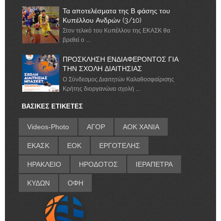
Τα αποτελέσματα της Β φάσης του
Κυπέλλου Ανδρών (3/10)
Στον τελικό του Κυπέλλου της ΕΚΑΣΚ θα
βρεθεί ο ...
ΠΡΟΣΚΛΗΣΗ ΕΝΔΙΑΦΕΡΟΝΤΟΣ ΓΙΑ
ΤΗΝ ΣΧΟΛΗ ΔΙΑΙΤΗΣΙΑΣ
Ο Σύνδεσμος Διαιτητών Καλαθοσφαίρισης
Κρήτης διοργανώνει σχολή ...
ΒΑΣΙΚΕΣ ΕΤΙΚΕΤΕΣ
Videos-Photo
ΑΓΟΡ
ΑΟΚ ΧΑΝΙΑ
ΕΚΑΣΚ
ΕΟΚ
ΕΡΓΟΤΕΛΗΣ
ΗΡΑΚΛΕΙΟ
ΗΡΟΔΟΤΟΣ
ΙΕΡΑΠΕΤΡΑ
ΚΥΔΩΝ
ΟΦΗ