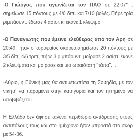
-
Ο Γιώργος που αγωνίζεται τον ΠΑΟ
σε 22:07" ,
σημείωσε 15 πόντους με 4/6 διπ. και 7/10 βολές. Πήρε τρία
ριμπάουντ, έδωσε 4 ασίστ κι έκανε 1 κλέψιμο.
-
Ο Παναγιώτης που έμεινε ελεύθερος από τον Αρη
σε
20:49', ήταν ο κορυφαίος σκόρερ,σημείωσε 20 πόντους με
3/5 δίπ, 4/6 τριπ, πήρε 3 ριμπάουντ, μοίρασε 2 ασίστ, έκανε
2 κλεψίματα και μοίρασε και μια ωραιότατη "τάπα". .
-Αύριο, η Εθνική μας θα αντιμετωπίσει τη Σουηδία, με τον
νικητή να παραμένει στην κατηγορία και τον ηττημένο να
υποβιβάζεται.
Η Ελλάδα δεν άφησε κανένα περιθώριο αντίδρασης στους
αντιπάλους τους και στο ημίχρονο ήταν μπροστά στο σκορ
με 54-36.