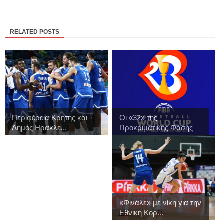
RELATED POSTS
Περιφέρεια Κρήτης και
Οι «32» της
Δήμος Ηρακλε...
Προκριματικής Φάσης
του...
«Φινάλε» με νίκη για την
Εθνική Κορ...