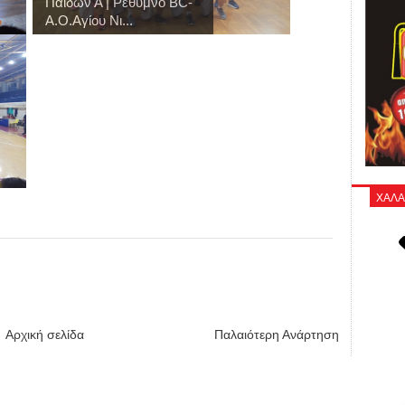
Παίδων Α | Ρέθυμνο BC-
Α.Ο.Αγίου Νι...
ΧΑΛΑ
Αρχική σελίδα
Παλαιότερη Ανάρτηση