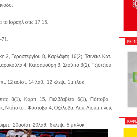
άνοδο.
 το Ισραήλ στις 17.15.
-71.
PROAC
 2, Γεροστεργίου 8, Καρλάφτη 16(2), Τσινέκε Κατ.,
 Καρακούλα 4, Κατσαμούρη 3, Στούπα 3(1), Τζιότζιου,
μπ., 12 ασίστ, 14 λαθ., 12 κλεψ., 1μπλοκ
τς 8(1), Καρπ 15, Γιελβζαβέτα 6(1), Πόποβα ,
κ, Ντάτσκο , Φάστοβα 4, Οζάλοβα, Λακ, Λιούμπινετς
ΚΑΦΕ
0ριμπ., 20ασίστ, 20λαθ., 8κλεψ., 5 μπλοκ.