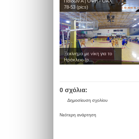
Παίδων Α | ΟΦΗ - ΟΑΧ
78-53 (pics)
Ξεκίνημα με νίκη για το
Ηράκλειο (p...
0 σχόλια:
Δημοσίευση σχολίου
Νεότερη ανάρτηση