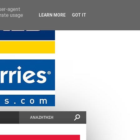
user-agent
erate usage
LEARN MORE
GOT IT