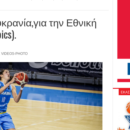
κρανία,για την Εθνική
cs).
,
VIDEOS-PHOTO
ΕΚΑΣ