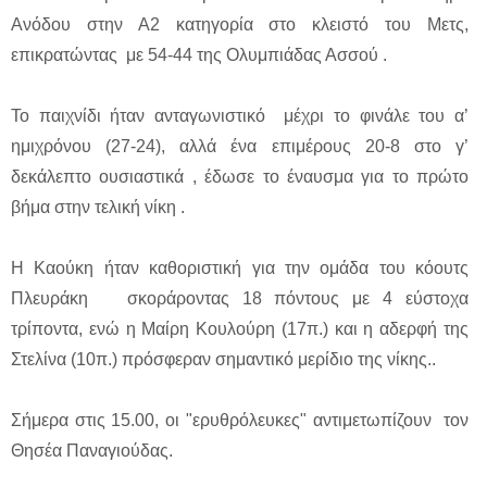
Ανόδου στην Α2 κατηγορία στο κλειστό του Μετς,
επικρατώντας με 54-44 της Ολυμπιάδας Ασσού .
Το παιχνίδι ήταν ανταγωνιστικό μέχρι το φινάλε του α’
ημιχρόνου (27-24), αλλά ένα επιμέρους 20-8 στο γ’
δεκάλεπτο ουσιαστικά , έδωσε το έναυσμα για το πρώτο
βήμα στην τελική νίκη .
H Καούκη ήταν καθοριστική για την ομάδα του κόουτς
Πλευράκη σκοράροντας 18 πόντους με 4 εύστοχα
τρίποντα, ενώ η Μαίρη Κουλούρη (17π.) και η αδερφή της
Στελίνα (10π.) πρόσφεραν σημαντικό μερίδιο της νίκης..
Σήμερα στις 15.00, οι "ερυθρόλευκες" αντιμετωπίζουν τον
Θησέα Παναγιούδας.