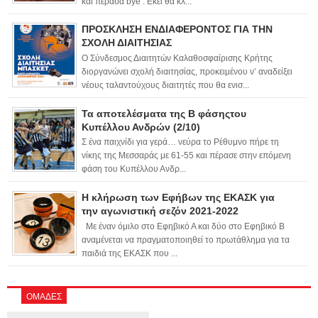
και πέρασα bye . Εκεί θα κλ...
ΠΡΟΣΚΛΗΣΗ ΕΝΔΙΑΦΕΡΟΝΤΟΣ ΓΙΑ ΤΗΝ
ΣΧΟΛΗ ΔΙΑΙΤΗΣΙΑΣ
Ο Σύνδεσμος Διαιτητών Καλαθοσφαίρισης Κρήτης
διοργανώνει σχολή διαιτησίας, προκειμένου ν’ αναδείξει
νέους ταλαντούχους διαιτητές που θα ενισ...
Τα αποτελέσματα της Β φάσηςτου
Κυπέλλου Ανδρών (2/10)
Σ ένα παιχνίδι για γερά… νεύρα το Ρέθυμνο πήρε τη
νίκης της Μεσσαράς με 61-55 και πέρασε στην επόμενη
φάση του Κυπέλλου Ανδρ...
Η κλήρωση των Εφήβων της ΕΚΑΣΚ για
την αγωνιστική σεζόν 2021-2022
Με έναν όμιλο στο Εφηβικό Α και δύο στο Εφηβικό Β
αναμένεται να πραγματοποιηθεί το πρωτάθλημα για τα
παιδιά της ΕΚΑΣΚ που ...
ΟΜΑΔΕΣ