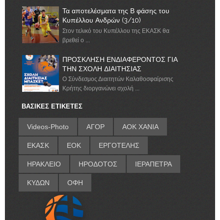
Τα αποτελέσματα της Β φάσης του
Κυπέλλου Ανδρών (3/10)
Στον τελικό του Κυπέλλου της ΕΚΑΣΚ θα
βρεθεί ο ...
ΠΡΟΣΚΛΗΣΗ ΕΝΔΙΑΦΕΡΟΝΤΟΣ ΓΙΑ
ΤΗΝ ΣΧΟΛΗ ΔΙΑΙΤΗΣΙΑΣ
Ο Σύνδεσμος Διαιτητών Καλαθοσφαίρισης
Κρήτης διοργανώνει σχολή ...
ΒΑΣΙΚΕΣ ΕΤΙΚΕΤΕΣ
Videos-Photo
ΑΓΟΡ
ΑΟΚ ΧΑΝΙΑ
ΕΚΑΣΚ
ΕΟΚ
ΕΡΓΟΤΕΛΗΣ
ΗΡΑΚΛΕΙΟ
ΗΡΟΔΟΤΟΣ
ΙΕΡΑΠΕΤΡΑ
ΚΥΔΩΝ
ΟΦΗ