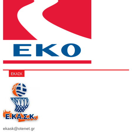
ΕΚΑΣΚ
ekask@otenet.gr