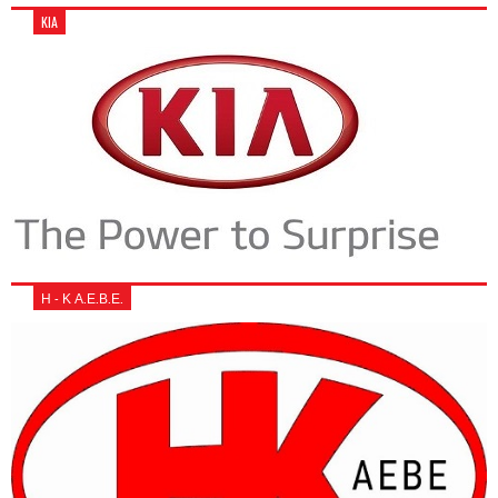
KIA
Η - Κ Α.Ε.Β.Ε.