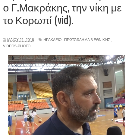
ο Γ.Μακράκης, την νίκη με
το Κορωπί (vid).
ΜΑΪ́ΟΥ 21, 2018
ΗΡΑΚΛΕΙΟ
,
ΠΡΩΤΆΘΛΗΜΑ Β ΕΘΝΙΚΉΣ
,
VIDEOS-PHOTO