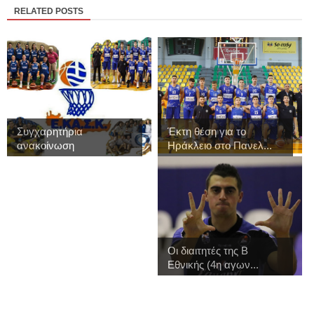
RELATED POSTS
Συγχαρητήρια
Έκτη θέση για το
ανακοίνωση
Ηράκλειο στο Πανελ...
Οι διαιτητές της Β
Εθνικής (4η αγων...