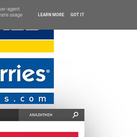
user-agent
erate usage
LEARN MORE
GOT IT