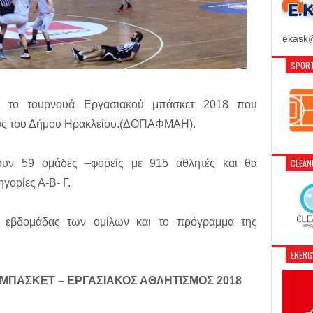
ekask@
SPORT
ία, το τουρνουά Εργασιακού μπάσκετ 2018 που
μός του Δήμου Ηρακλείου.(ΔΟΠΑΦΜΑΗ).
ουν 59 ομάδες –φορείς με 915 αθλητές και θα
CLEA
γορίες Α-Β- Γ.
ης εβδομάδας των ομίλων και το πρόγραμμα της
ENER
ΜΠΑΣΚΕΤ – ΕΡΓΑΣΙΑΚΟΣ ΑΘΛΗΤΙΣΜΟΣ 2018