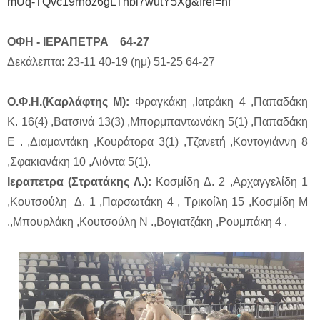
mUq-TQvc19rhoz6gLTnbi7wutY5Xg&fref=nf
ΟΦΗ - ΙΕΡΑΠΕΤΡΑ 64-27
Δεκάλεπτα: 23-11 40-19 (ημ) 51-25 64-27
Ο.Φ.Η.(Καρλάφτης Μ):
Φραγκάκη ,Ιατράκη 4 ,Παπαδάκη
Κ. 16(4) ,Βατσινά 13(3) ,Μπορμπαντωνάκη 5(1) ,Παπαδάκη
Ε . ,Διαμαντάκη ,Κουράτορα 3(1) ,Τζανετή ,Κοντογιάννη 8
,Σφακιανάκη 10 ,Λιόντα 5(1).
Ιεραπετρα (Στρατάκης Λ.):
Κοσμίδη Δ. 2 ,Αρχαγγελίδη 1
,Κουτσούλη Δ. 1 ,Παρσωτάκη 4 , Τρικοίλη 15 ,Κοσμίδη Μ
.,Μπουρλάκη ,Κουτσούλη Ν .,Βογιατζάκη ,Ρουμπάκη 4 .