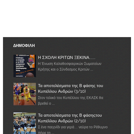
ΔΗΜΟΦΙΛΗ
Η ΣΧΟΛΗ ΚΡΙΤΩΝ ΞΕΚΙΝΑ.......
Η Ένωση Καλαθοσφαιρικών Σωματείων
Κρήτης και ο Σύνδεσμος Κριτών ...
Τα αποτελέσματα της Β φάσης του
Κυπέλλου Ανδρών (3/10)
Στον τελικό του Κυπέλλου της ΕΚΑΣΚ θα
βρεθεί ο ...
Τα αποτελέσματα της Β φάσηςτου
Κυπέλλου Ανδρών (2/10)
Σ ένα παιχνίδι για γερά… νεύρα το Ρέθυμνο
πήρε τη ...