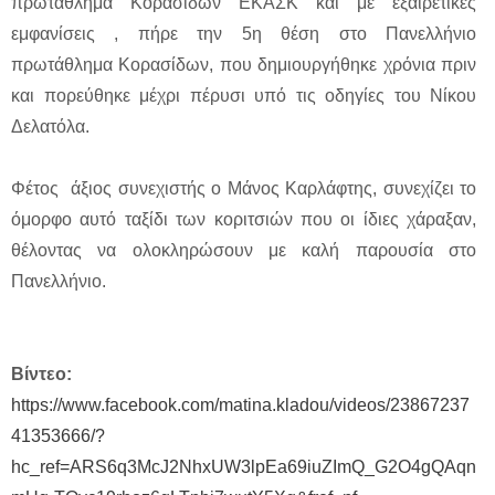
πρωτάθλημα Κορασίδων ΕΚΑΣΚ και με εξαιρετικές
εμφανίσεις , πήρε την 5η θέση στο Πανελλήνιο
πρωτάθλημα Κορασίδων, που δημιουργήθηκε χρόνια πριν
και πορεύθηκε μέχρι πέρυσι υπό τις οδηγίες του Νίκου
Δελατόλα.
Φέτος άξιος συνεχιστής ο Μάνος Καρλάφτης, συνεχίζει το
όμορφο αυτό ταξίδι των κοριτσιών που οι ίδιες χάραξαν,
θέλοντας να ολοκληρώσουν με καλή παρουσία στο
Πανελλήνιο.
Βίντεο:
https://www.facebook.com/matina.kladou/videos/23867237
41353666/?
hc_ref=ARS6q3McJ2NhxUW3lpEa69iuZImQ_G2O4gQAqn