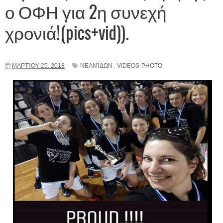
ο ΟΦΗ για 2η συνεχή
χρονιά!(pics+vid)).
ΜΑΡΤΊΟΥ 25, 2018
ΝΕΑΝΊΔΩΝ
,
VIDEOS-PHOTO