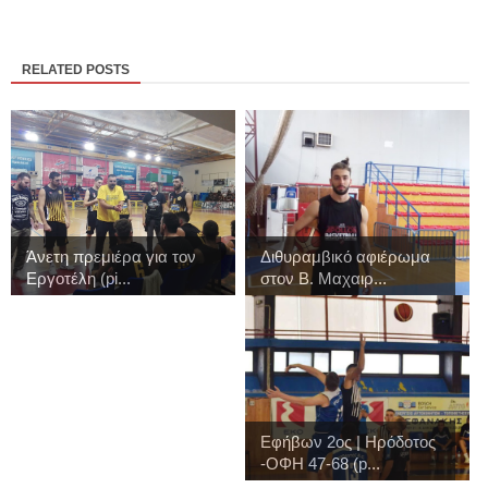
RELATED POSTS
Άνετη πρεμιέρα για τον
Διθυραμβικό αφιέρωμα
Εργοτέλη (pi...
στον Β. Μαχαιρ...
Εφήβων 2ος | Ηρόδοτος
-ΟΦΗ 47-68 (p...