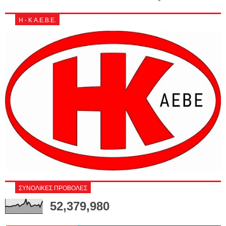
Η - Κ Α.Ε.Β.Ε.
ΣΥΝΟΛΙΚΕΣ ΠΡΟΒΟΛΕΣ
52,379,980