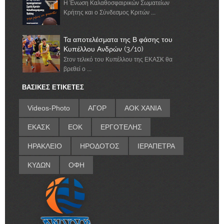
Η Ένωση Καλαθοσφαιρικών Σωματείων
Κρήτης και ο Σύνδεσμος Κριτών ...
Τα αποτελέσματα της Β φάσης του
Κυπέλλου Ανδρών (3/10)
Στον τελικό του Κυπέλλου της ΕΚΑΣΚ θα
βρεθεί ο ...
ΒΑΣΙΚΕΣ ΕΤΙΚΕΤΕΣ
Videos-Photo
ΑΓΟΡ
ΑΟΚ ΧΑΝΙΑ
ΕΚΑΣΚ
ΕΟΚ
ΕΡΓΟΤΕΛΗΣ
ΗΡΑΚΛΕΙΟ
ΗΡΟΔΟΤΟΣ
ΙΕΡΑΠΕΤΡΑ
ΚΥΔΩΝ
ΟΦΗ