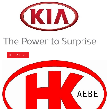
Η - Κ Α.Ε.Β.Ε.