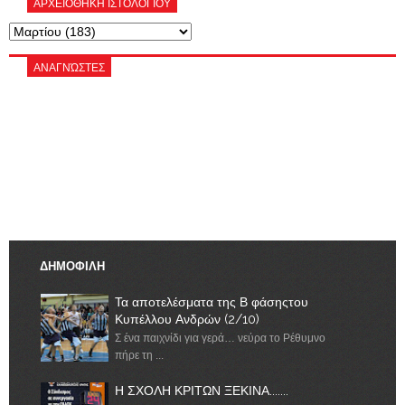
ΑΡΧΕΙΟΘΗΚΗ ΙΣΤΟΛΟΓΙΟΥ
ΑΝΑΓΝΏΣΤΕΣ
ΔΗΜΟΦΙΛΗ
Τα αποτελέσματα της Β φάσηςτου
Κυπέλλου Ανδρών (2/10)
Σ ένα παιχνίδι για γερά… νεύρα το Ρέθυμνο
πήρε τη ...
Η ΣΧΟΛΗ ΚΡΙΤΩΝ ΞΕΚΙΝΑ.......