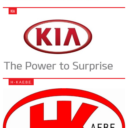
KIA
Η - Κ Α.Ε.Β.Ε.