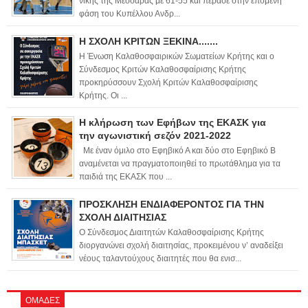
νίκης της Μεσσαράς με 61-55 και πέρασε στην επόμενη
φάση του Κυπέλλου Ανδρ...
Η ΣΧΟΛΗ ΚΡΙΤΩΝ ΞΕΚΙΝΑ.......
Η Ένωση Καλαθοσφαιρικών Σωματείων Κρήτης και ο
Σύνδεσμος Κριτών Καλαθοσφαίρισης Κρήτης
προκηρύσσουν Σχολή Κριτών Καλαθοσφαίρισης
Κρήτης. Οι ...
Η κλήρωση των Εφήβων της ΕΚΑΣΚ για
την αγωνιστική σεζόν 2021-2022
Με έναν όμιλο στο Εφηβικό Α και δύο στο Εφηβικό Β
αναμένεται να πραγματοποιηθεί το πρωτάθλημα για τα
παιδιά της ΕΚΑΣΚ που ...
ΠΡΟΣΚΛΗΣΗ ΕΝΔΙΑΦΕΡΟΝΤΟΣ ΓΙΑ ΤΗΝ
ΣΧΟΛΗ ΔΙΑΙΤΗΣΙΑΣ
Ο Σύνδεσμος Διαιτητών Καλαθοσφαίρισης Κρήτης
διοργανώνει σχολή διαιτησίας, προκειμένου ν’ αναδείξει
νέους ταλαντούχους διαιτητές που θα ενισ...
ΟΜΑΔΕΣ