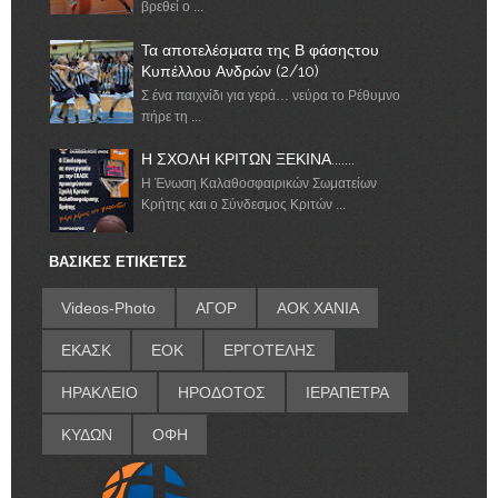
βρεθεί ο ...
Τα αποτελέσματα της Β φάσηςτου
Κυπέλλου Ανδρών (2/10)
Σ ένα παιχνίδι για γερά… νεύρα το Ρέθυμνο
πήρε τη ...
Η ΣΧΟΛΗ ΚΡΙΤΩΝ ΞΕΚΙΝΑ.......
Η Ένωση Καλαθοσφαιρικών Σωματείων
Κρήτης και ο Σύνδεσμος Κριτών ...
ΒΑΣΙΚΕΣ ΕΤΙΚΕΤΕΣ
Videos-Photo
ΑΓΟΡ
ΑΟΚ ΧΑΝΙΑ
ΕΚΑΣΚ
ΕΟΚ
ΕΡΓΟΤΕΛΗΣ
ΗΡΑΚΛΕΙΟ
ΗΡΟΔΟΤΟΣ
ΙΕΡΑΠΕΤΡΑ
ΚΥΔΩΝ
ΟΦΗ