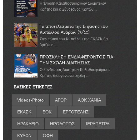
Η Ένωση Καλαθοσφαιρικών Σωματείων
Κρήτης και ο Σύνδεσμος Κριτών ...
Τα αποτελέσματα της Β φάσης του
Κυπέλλου Ανδρών (3/10)
Στον τελικό του Κυπέλλου της ΕΚΑΣΚ θα
βρεθεί ο ...
ΠΡΟΣΚΛΗΣΗ ΕΝΔΙΑΦΕΡΟΝΤΟΣ ΓΙΑ
ΤΗΝ ΣΧΟΛΗ ΔΙΑΙΤΗΣΙΑΣ
Ο Σύνδεσμος Διαιτητών Καλαθοσφαίρισης
Κρήτης διοργανώνει σχολή ...
ΒΑΣΙΚΕΣ ΕΤΙΚΕΤΕΣ
Videos-Photo
ΑΓΟΡ
ΑΟΚ ΧΑΝΙΑ
ΕΚΑΣΚ
ΕΟΚ
ΕΡΓΟΤΕΛΗΣ
ΗΡΑΚΛΕΙΟ
ΗΡΟΔΟΤΟΣ
ΙΕΡΑΠΕΤΡΑ
ΚΥΔΩΝ
ΟΦΗ