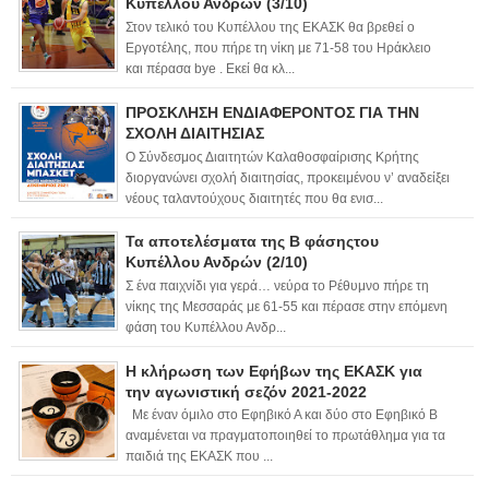
Κυπέλλου Ανδρών (3/10)
Στον τελικό του Κυπέλλου της ΕΚΑΣΚ θα βρεθεί ο
Εργοτέλης, που πήρε τη νίκη με 71-58 του Ηράκλειο
και πέρασα bye . Εκεί θα κλ...
ΠΡΟΣΚΛΗΣΗ ΕΝΔΙΑΦΕΡΟΝΤΟΣ ΓΙΑ ΤΗΝ
ΣΧΟΛΗ ΔΙΑΙΤΗΣΙΑΣ
Ο Σύνδεσμος Διαιτητών Καλαθοσφαίρισης Κρήτης
διοργανώνει σχολή διαιτησίας, προκειμένου ν’ αναδείξει
νέους ταλαντούχους διαιτητές που θα ενισ...
Τα αποτελέσματα της Β φάσηςτου
Κυπέλλου Ανδρών (2/10)
Σ ένα παιχνίδι για γερά… νεύρα το Ρέθυμνο πήρε τη
νίκης της Μεσσαράς με 61-55 και πέρασε στην επόμενη
φάση του Κυπέλλου Ανδρ...
Η κλήρωση των Εφήβων της ΕΚΑΣΚ για
την αγωνιστική σεζόν 2021-2022
Με έναν όμιλο στο Εφηβικό Α και δύο στο Εφηβικό Β
αναμένεται να πραγματοποιηθεί το πρωτάθλημα για τα
παιδιά της ΕΚΑΣΚ που ...