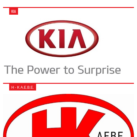
KIA
Η - Κ Α.Ε.Β.Ε.