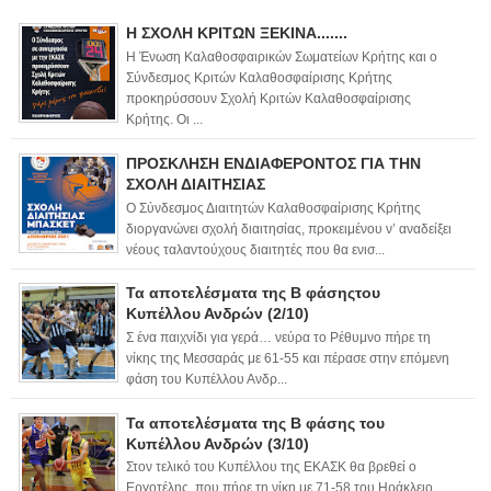
Η ΣΧΟΛΗ ΚΡΙΤΩΝ ΞΕΚΙΝΑ.......
Η Ένωση Καλαθοσφαιρικών Σωματείων Κρήτης και ο
Σύνδεσμος Κριτών Καλαθοσφαίρισης Κρήτης
προκηρύσσουν Σχολή Κριτών Καλαθοσφαίρισης
Κρήτης. Οι ...
ΠΡΟΣΚΛΗΣΗ ΕΝΔΙΑΦΕΡΟΝΤΟΣ ΓΙΑ ΤΗΝ
ΣΧΟΛΗ ΔΙΑΙΤΗΣΙΑΣ
Ο Σύνδεσμος Διαιτητών Καλαθοσφαίρισης Κρήτης
διοργανώνει σχολή διαιτησίας, προκειμένου ν’ αναδείξει
νέους ταλαντούχους διαιτητές που θα ενισ...
Τα αποτελέσματα της Β φάσηςτου
Κυπέλλου Ανδρών (2/10)
Σ ένα παιχνίδι για γερά… νεύρα το Ρέθυμνο πήρε τη
νίκης της Μεσσαράς με 61-55 και πέρασε στην επόμενη
φάση του Κυπέλλου Ανδρ...
Τα αποτελέσματα της Β φάσης του
Κυπέλλου Ανδρών (3/10)
Στον τελικό του Κυπέλλου της ΕΚΑΣΚ θα βρεθεί ο
Εργοτέλης, που πήρε τη νίκη με 71-58 του Ηράκλειο