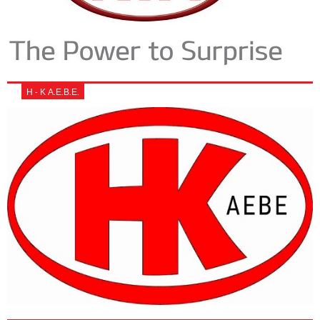
Η - Κ Α.Ε.Β.Ε.