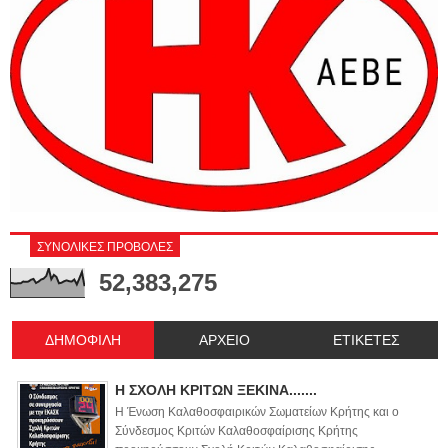
ΣΥΝΟΛΙΚΕΣ ΠΡΟΒΟΛΕΣ
52,383,275
ΔΗΜΟΦΙΛΗ
ΑΡΧΕΙΟ
ΕΤΙΚΕΤΕΣ
Η ΣΧΟΛΗ ΚΡΙΤΩΝ ΞΕΚΙΝΑ.......
Η Ένωση Καλαθοσφαιρικών Σωματείων Κρήτης και ο
Σύνδεσμος Κριτών Καλαθοσφαίρισης Κρήτης