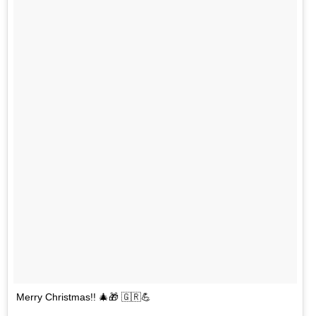
Merry Christmas!! 🎄🎁 🇬🇷💪