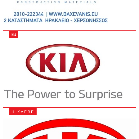
KIA
Η - Κ Α.Ε.Β.Ε.