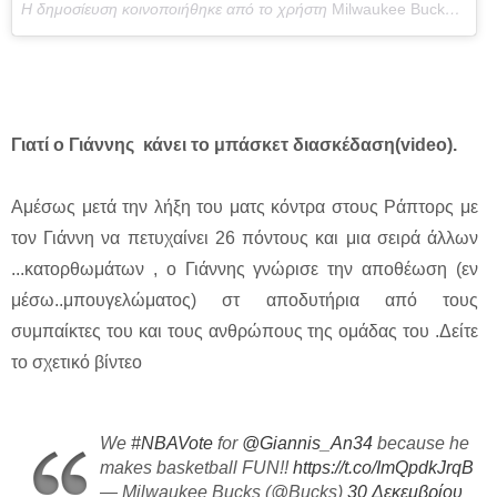
Η δημοσίευση κοινοποιήθηκε από το χρήστη
Milwaukee Bucks
(@buc
Γιατί ο Γιάννης κάνει το μπάσκετ διασκέδαση
(video)
.
Αμέσως μετά την λήξη του ματς κόντρα στους Ράπτορς με
τον Γιάννη να πετυχαίνει 26 πόντους και μια σειρά άλλων
...κατορθωμάτων , ο Γιάννης γνώρισε την αποθέωση (εν
μέσω..μπουγελώματος) στ αποδυτήρια από τους
συμπαίκτες του και τους ανθρώπους της ομάδας του .Δείτε
το σχετικό βίντεο
We
#NBAVote
for
@Giannis_An34
because he
makes basketball FUN!!
https://t.co/ImQpdkJrqB
— Milwaukee Bucks (@Bucks)
30 Δεκεμβρίου