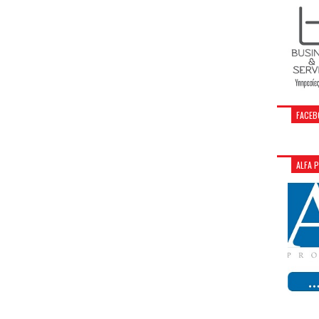
FACEB
ALFA 