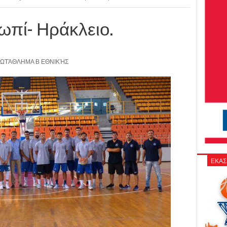
ρωπί- Ηράκλειο.
ΩΤΆΘΛΗΜΑ Β ΕΘΝΙΚΉΣ
ΕΚΑΣ