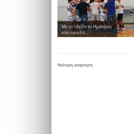
Με το «δεξί» το Ηράκλειο
στο πανελλ...
Νεότερη ανάρτηση