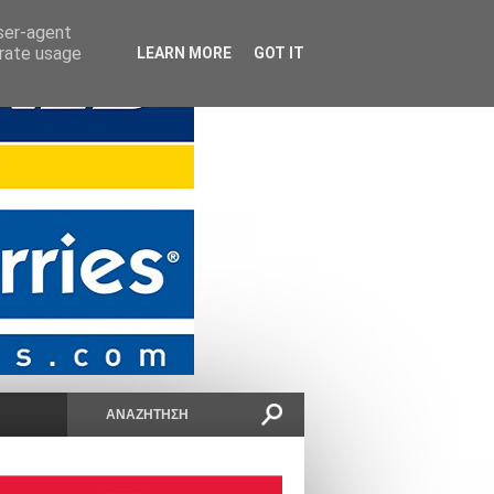
user-agent
erate usage
LEARN MORE
GOT IT