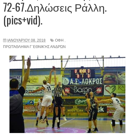
72-67.Δηλώσεις Ράλλη.
(pics+vid).
ΙΑΝΟΥΑΡΊΟΥ 08, 2018
ΟΦΗ
,
ΠΡΩΤΆΘΛΗΜΑ Γ΄ΕΘΝΙΚΉΣ ΑΝΔΡΏΝ