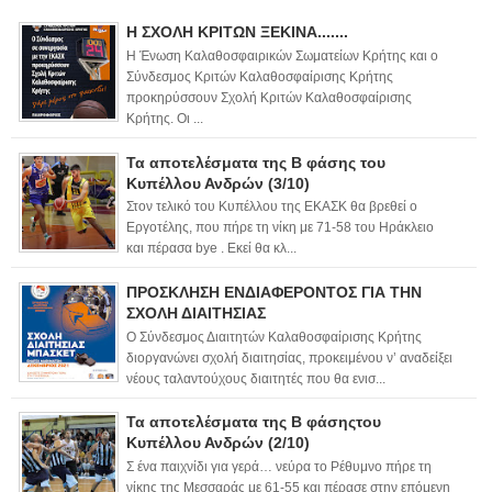
Η ΣΧΟΛΗ ΚΡΙΤΩΝ ΞΕΚΙΝΑ.......
Η Ένωση Καλαθοσφαιρικών Σωματείων Κρήτης και ο
Σύνδεσμος Κριτών Καλαθοσφαίρισης Κρήτης
προκηρύσσουν Σχολή Κριτών Καλαθοσφαίρισης
Κρήτης. Οι ...
Τα αποτελέσματα της Β φάσης του
Κυπέλλου Ανδρών (3/10)
Στον τελικό του Κυπέλλου της ΕΚΑΣΚ θα βρεθεί ο
Εργοτέλης, που πήρε τη νίκη με 71-58 του Ηράκλειο
και πέρασα bye . Εκεί θα κλ...
ΠΡΟΣΚΛΗΣΗ ΕΝΔΙΑΦΕΡΟΝΤΟΣ ΓΙΑ ΤΗΝ
ΣΧΟΛΗ ΔΙΑΙΤΗΣΙΑΣ
Ο Σύνδεσμος Διαιτητών Καλαθοσφαίρισης Κρήτης
διοργανώνει σχολή διαιτησίας, προκειμένου ν’ αναδείξει
νέους ταλαντούχους διαιτητές που θα ενισ...
Τα αποτελέσματα της Β φάσηςτου
Κυπέλλου Ανδρών (2/10)
Σ ένα παιχνίδι για γερά… νεύρα το Ρέθυμνο πήρε τη
νίκης της Μεσσαράς με 61-55 και πέρασε στην επόμενη