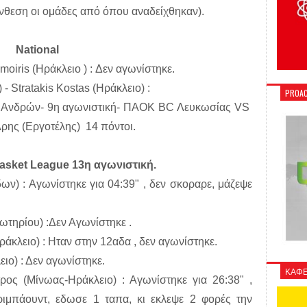
νθεση οι ομάδες από όπου αναδείχθηκαν).
National
oiris (Ηράκλειο ) : Δεν αγωνίστηκε.
Stratakis Kostas (Ηράκλειο) :
PROAC
 Ανδρών- 9η αγωνιστική- ΠΑΟΚ BC Λευκωσίας VS
Αρης (Εργοτέλης) 14 πόντοι.
asket League 13η αγωνιστική.
ν) : Αγωνίστηκε για 04:39" , δεν σκοραρε, μάζεψε
τηρίου) :Δεν Αγωνίστηκε .
άκλειο) : Ηταν στην 12αδα , δεν αγωνίστηκε.
ιο) : Δεν αγωνίστηκε.
ΚΑΦΕ
 (Μίνωας-Ηράκλειο) : Αγωνίστηκε για 26:38" ,
ιμπάουντ, εδωσε 1 ταπα, κι εκλεψε 2 φορές την