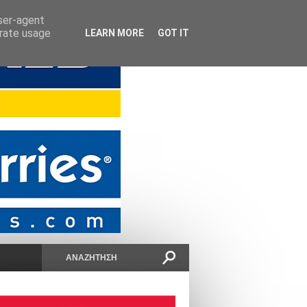
user-agent
erate usage
LEARN MORE
GOT IT