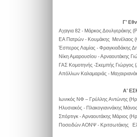
Γ' Εθ
Αχαγια 82 - Μάρκος Δουλγεράκης (Ρ
ΕΑ Πατρών - Κουμάκης Μενέλαος (
Έσπερος Λαμίας - Φραγκιαδάκης Δη
Νίκη Αμαρουσίου - Αρναουτάκης Γιώ
ΓΑΣ Κομοτηνής -Σκεμπής Γιώργος (Α
Απόλλων Καλαμαριάς - Μαχαιριανάκ
Α' ΕΣ
Ιωνικός ΝΦ – Γρύλλης Αντώνης (Ηρά
Ηλυσιακός - Πλακογιαννάκης Μάνος 
Σπόρτιγκ - Αρναουτάκης Μάριος (Ηρ
Ποσειδών ΑΟΝΨ - Κριτσωτάκης Ελευ