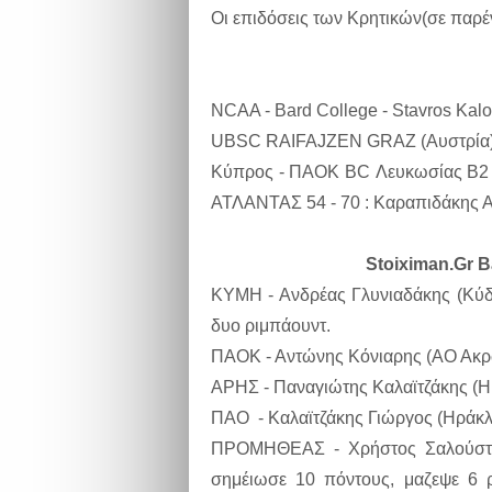
Οι επιδόσεις των Κρητικών(σε παρέ
NCAA - Bard College - Stavros Kalom
UBSC RAIFAJZEN GRAZ (Αυστρία) - 
Κύπρος - ΠΑΟΚ BC Λευκωσίας Β2
ΑΤΛΑΝΤΑΣ
54 - 70 : Καραπιδάκης 
Stoiximan.Gr B
ΚΥΜΗ - Ανδρέας Γλυνιαδάκης (Κύδω
δυο ριμπάουντ.
ΠΑΟΚ - Αντώνης Κόνιαρης (ΑΟ Ακρω
ΑΡΗΣ - Παναγιώτης Καλαϊτζάκης (Ηρ
ΠΑΟ - Καλαϊτζάκης Γιώργος (Ηράκλε
ΠΡΟΜΗΘΕΑΣ - Χρήστος Σαλούστρος
σημέιωσε 10 πόντους, μαζεψε 6 ρ