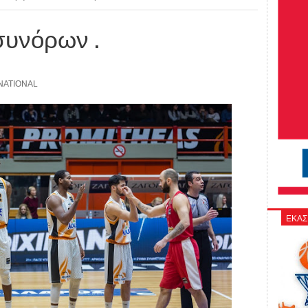
 συνόρων .
NATIONAL
ΕΚΑΣ