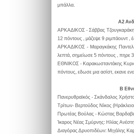
μπάλλα.
Α2 Ανδ
ΑΡΚΑΔΙΚΟΣ - Σάββας Τζουγκαράκης
12 πόντους , μάζεψε 9 ριμπάουντ , 
ΑΡΚΑΔΙΚΟΣ - Μαραγκάκης Παντελής
λεπτά, σημείωσε 5 πόντους , πηρε 
ΕΘΝΙΚΟΣ - Καρακωσταντάκης Κυριάκ
πόντους, εδωσε μια ασίστ, εκανε εν
Β Εθνι
Πανερυθραϊκός - Σκάνδαλος Χρήστο
Τρίτων- Βερτούδος Νίκος (Ηράκλειο)
Πρωτέας Βούλας - Κώστας Βαρδαβάς
Ίκαρος Νέας Σμύρνης: Ηλίας Ανέστη
Διαγόρας Δρυοπιδέων: Μιχάλης Καρ