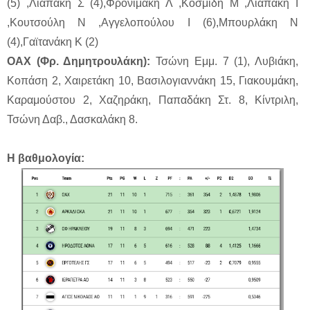
(5) ,Λιαπάκη Σ (4),Φρονιμάκη Λ ,Κοσμίδη Μ ,Λιαπάκη Ι
,Κουτσούλη Ν ,Αγγελοπούλου Ι (6),Μπουρλάκη Ν
(4),Γαϊτανάκη Κ (2)
ΟΑΧ (Φρ. Δημητρουλάκη):
Τσώνη Εμμ. 7 (1), Λυβιάκη,
Κοπάση 2, Χαιρετάκη 10, Βασιλογιαννάκη 15, Γιακουμάκη,
Καραμούστου 2, Χαζηράκη, Παπαδάκη Στ. 8, Κίντριλη,
Τσώνη Δαβ., Δασκαλάκη 8.
Η βαθμολογία: