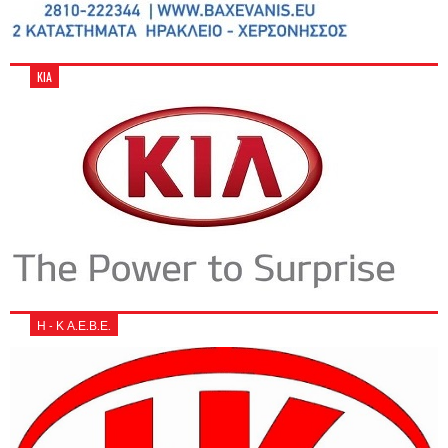
KIA
Η - Κ Α.Ε.Β.Ε.