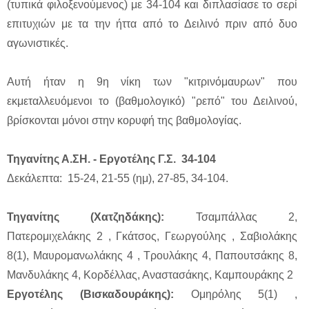
(τυπικά φιλοξενούμενος) με 34-104 και διπλασίασε το σερί
επιτυχιών με τα την ήττα από το Δειλινό πριν από δυο
αγωνιστικές.
Αυτή ήταν η 9η νίκη των "κιτρινόμαυρων" που
εκμεταλλευόμενοι το (βαθμολογικό) "ρεπό" του Δειλινού,
βρίσκονται μόνοι στην κορυφή της βαθμολογίας.
Τηγανίτης Α.ΣΗ. - Εργοτέλης Γ.Σ. 34-104
Δεκάλεπτα: 15-24, 21-55 (ημ), 27-85, 34-104.
Τηγανίτης (Χατζηδάκης):
Τσαμπάλλας 2,
Πατερομιχελάκης 2 , Γκάτσος, Γεωργούλης , Σαβιολάκης
8(1), Μαυρομανωλάκης 4 , Τρουλάκης 4, Παπουτσάκης 8,
Μανδυλάκης 4, Κορδέλλας, Αναστασάκης, Καμπουράκης 2
Εργοτέλης (Βισκαδουράκης):
Ομηρόλης 5(1) ,