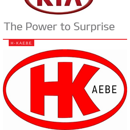
Η - Κ Α.Ε.Β.Ε.