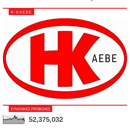
Η - Κ Α.Ε.Β.Ε.
ΣΥΝΟΛΙΚΕΣ ΠΡΟΒΟΛΕΣ
52,375,032