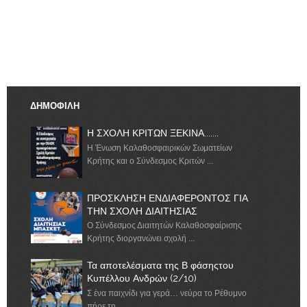
ΔΗΜΟΦΙΛΗ
Η ΣΧΟΛΗ ΚΡΙΤΩΝ ΞΕΚΙΝΑ.......
Η Ένωση Καλαθοσφαιρικών Σωματείων
Κρήτης και ο Σύνδεσμος Κριτών ...
ΠΡΟΣΚΛΗΣΗ ΕΝΔΙΑΦΕΡΟΝΤΟΣ ΓΙΑ
ΤΗΝ ΣΧΟΛΗ ΔΙΑΙΤΗΣΙΑΣ
Ο Σύνδεσμος Διαιτητών Καλαθοσφαίρισης
Κρήτης διοργανώνει σχολή ...
Τα αποτελέσματα της Β φάσηςτου
Κυπέλλου Ανδρών (2/10)
Σ ένα παιχνίδι για γερά… νεύρα το Ρέθυμνο
πήρε τη ...