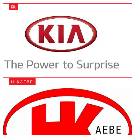
KIA
Η - Κ Α.Ε.Β.Ε.