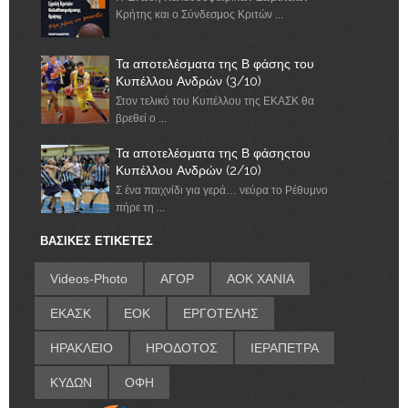
Κρήτης και ο Σύνδεσμος Κριτών ...
Τα αποτελέσματα της Β φάσης του
Κυπέλλου Ανδρών (3/10)
Στον τελικό του Κυπέλλου της ΕΚΑΣΚ θα
βρεθεί ο ...
Τα αποτελέσματα της Β φάσηςτου
Κυπέλλου Ανδρών (2/10)
Σ ένα παιχνίδι για γερά… νεύρα το Ρέθυμνο
πήρε τη ...
ΒΑΣΙΚΕΣ ΕΤΙΚΕΤΕΣ
Videos-Photo
ΑΓΟΡ
ΑΟΚ ΧΑΝΙΑ
ΕΚΑΣΚ
ΕΟΚ
ΕΡΓΟΤΕΛΗΣ
ΗΡΑΚΛΕΙΟ
ΗΡΟΔΟΤΟΣ
ΙΕΡΑΠΕΤΡΑ
ΚΥΔΩΝ
ΟΦΗ