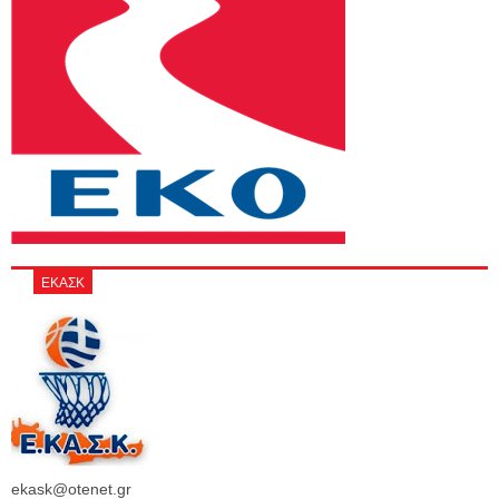
ΕΚΑΣΚ
ekask@otenet.gr