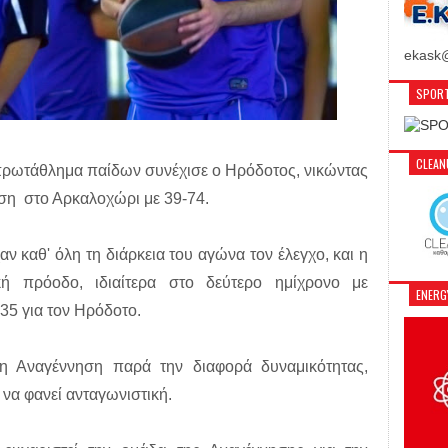
ekask@
SPORT
CLEA
πρωτάθλημα παίδων συνέχισε ο Ηρόδοτος, νικώντας
ση στο Αρκαλοχώρι με 39-74.
αν καθ' όλη τη διάρκεια του αγώνα τον έλεγχο, και η
κή πρόοδο, ιδιαίτερα στο δεύτερο ημίχρονο με
ENER
+35 για τον Ηρόδοτο.
 η Αναγέννηση παρά την διαφορά δυναμικότητας,
να φανεί ανταγωνιστική.