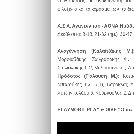
Ο Ηρόδοτος με ανακοίνωσή του 
φιλοξενία και το κέρασμα των παιδι
Α.Σ.Α. Αναγέννηση - ΑΟΝΑ Ηρόδ
Δεκάλεπτα: 8-18, 21-32 (ημ.), 30-47,
Αναγέννηση (Καλαϊτζάκης Μ.)
Μορφιαδάκης, Ζωγραφάκης Φ. 1
Στυλιανάκης Γ. 2, Μελεσσανάκης, 
Ηρόδοτος (Γιαλουση Μ.):
Κοπιδ
Μπαζούκης Ελ. 5(1), Βαράκλας Α
Χατζηνικολάου 5, Κούρκουλος 2, Δη
PLAYMOBIL PLAY & GIVE "Ο παππ