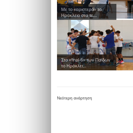
Με το «αριστερό» το
Ηράκλειο στα τε...
Στo «final-6» των Παίδων
το Ηράκλει...
Νεότερη ανάρτηση