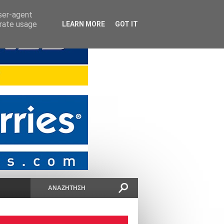
user-agent
erate usage
LEARN MORE
GOT IT