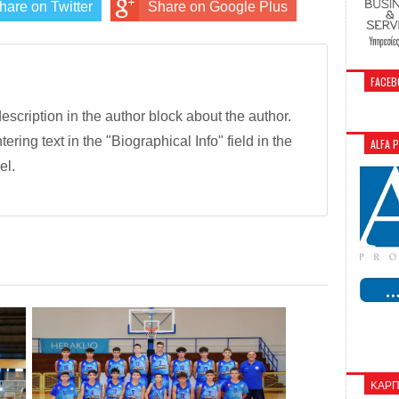
hare on Twitter
Share on Google Plus
FACEB
description in the author block about the author.
tering text in the "Biographical Info" field in the
ALFA 
el.
ΚΑΡΠ