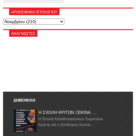
ΑΡΧΕΙΟΘΗΚΗ ΙΣΤΟΛΟΓΙΟΥ
ΑΝΑΓΝΏΣΤΕΣ
ΔΗΜΟΦΙΛΗ
Η ΣΧΟΛΗ ΚΡΙΤΩΝ ΞΕΚΙΝΑ.......
Η Ένωση Καλαθοσφαιρικών Σωματείων
Κρήτης και ο Σύνδεσμος Κριτών ...