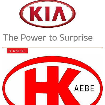
Η - Κ Α.Ε.Β.Ε.