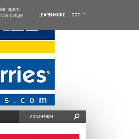
user-agent
erate usage
LEARN MORE
GOT IT