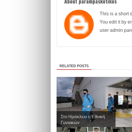
About parampasketikos
This is a short 
You edit it by en
user admin pan
RELATED POSTS
Στο Ηράκλειο η Εθνική
Γυναικών