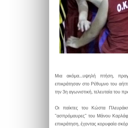
Μια ακόμα...υψηλή πτήση, πρα
επικράτησαν στο Ρέθυμνο του αήττ
την 3η αγωνιστική, τελευταία του π
Οι παίκτες του Κώστα Πλευράκη
"ασπρόμαυρες" του Μάνου Καρλάφτ
επικράτηση, έχοντας κορυφαία σκό