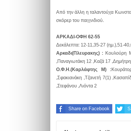
Από την άλλη η ταλαντούχα Κωνστα
σκόρερ του παιχνιδιού.
ΑΡΚΑΔΙ-ΟΦΗ 62-55
Δεκάλεπτα: 12-11,35-27 (ημ.),51-40,
Αρκαδι(Πλευρακης) :
Κουλούρη Μ.
,Παναγιωτάκη 12 ,Καζά 17 ,Δημήτρ
Ο.Φ.Η.(Καρλάφτης Μ) :
Κουράτο
,Σφακιανάκη ,Τζανετή 7(1) ,Κασαπ
,Στεφάνου ,Λιόντα 2
Share on Facebook
S