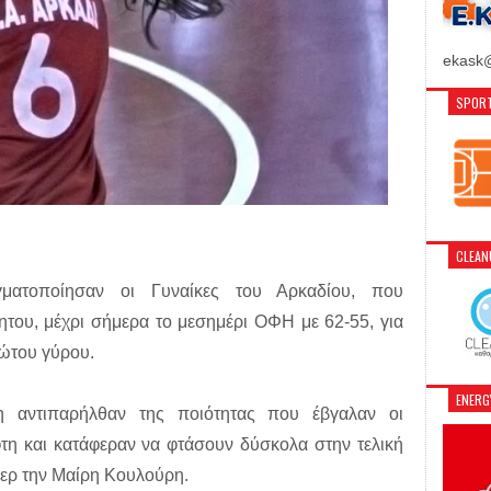
ekask@
SPORT
CLEA
γματοποίησαν οι Γυναίκες του Αρκαδίου, που
ητου, μέχρι σήμερα το μεσημέρι ΟΦΗ με 62-55, για
ρώτου γύρου.
ENER
 αντιπαρήλθαν της ποιότητας που έβγαλαν οι
η και κατάφεραν να φτάσουν δύσκολα στην τελική
ρερ την Μαίρη Κουλούρη.