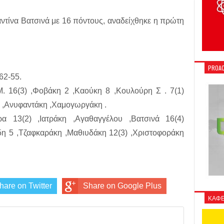
ντίνα Βατσινά με 16 πόντους, αναδείχθηκε η πρώτη
PROAC
62-55.
 16(3) ,Φοβάκη 2 ,Καούκη 8 ,Κουλούρη Σ . 7(1)
η ,Ανυφαντάκη ,Χαμογωργάκη .
ρα 13(2) ,Ιατράκη ,Αγαθαγγέλου ,Βατσινά 16(4)
ίδη 5 ,Τζαφκαράκη ,Μαθιυδάκη 12(3) ,Χριστοφοράκη
hare on Twitter
Share on Google Plus
ΚΑΦΕ