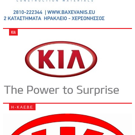
KIA
Η - Κ Α.Ε.Β.Ε.