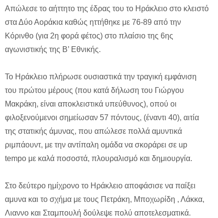
Απώλεσε το αήττητο της έδρας του το Ηράκλειο στο κλειστό
στα Δύο Αοράκια καθώς ηττήθηκε με 76-89 από την
Κόρινθο (για 2η φορά φέτος) στο πλαίσιο της 6ης
αγωνιστικής της Β’ Εθνικής.
Το Ηράκλειο πλήρωσε ουσιαστικά την τραγική εμφάνιση
του πρώτου μέρους (που κατά δήλωση του Γιώργου
Μακράκη, είναι αποκλειστικά υπεύθυνος), οπού οι
φιλοξενούμενοι σημείωσαν 57 πόντους, (έναντι 40), αιτία
της στατικής άμυνας, που απώλεσε πολλά αμυντικά
ριμπάουντ, με την αντίπαλη ομάδα να σκοράρει σε up
tempo με καλά ποσοστά, πλουραλισμό και δημιουργία.
Στο δεύτερο ημίχρονο το Ηράκλειο αποφάσισε να παίξει
αμυνα και το σχήμα με τους Πετράκη, Μποχωρίδη , Λάκκα,
Λιαννο και Σταμπουλή δούλεψε πολύ αποτελεσματικά.