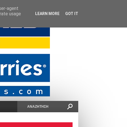
user-agent
erate usage
LEARN MORE
GOT IT