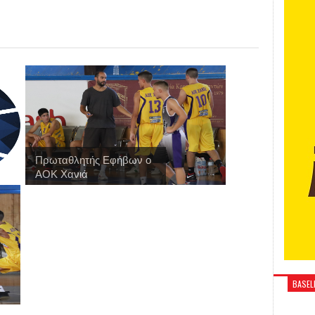
Πρωταθλητής Εφήβων ο
ΑΟΚ Χανιά
BASELI