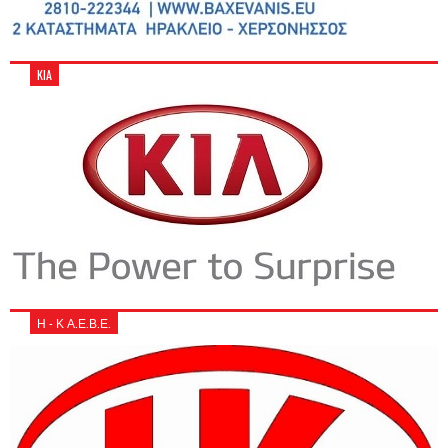
KIA
Η - Κ Α.Ε.Β.Ε.