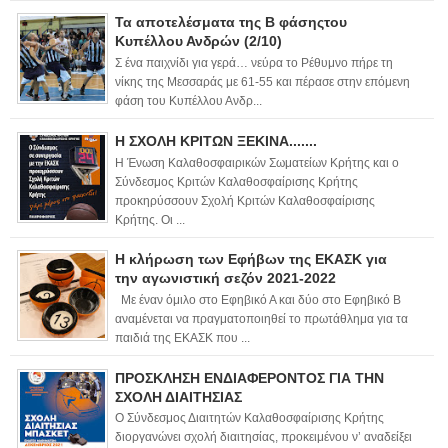
Τα αποτελέσματα της Β φάσηςτου
Κυπέλλου Ανδρών (2/10)
Σ ένα παιχνίδι για γερά… νεύρα το Ρέθυμνο πήρε τη
νίκης της Μεσσαράς με 61-55 και πέρασε στην επόμενη
φάση του Κυπέλλου Ανδρ...
Η ΣΧΟΛΗ ΚΡΙΤΩΝ ΞΕΚΙΝΑ.......
Η Ένωση Καλαθοσφαιρικών Σωματείων Κρήτης και ο
Σύνδεσμος Κριτών Καλαθοσφαίρισης Κρήτης
προκηρύσσουν Σχολή Κριτών Καλαθοσφαίρισης
Κρήτης. Οι ...
Η κλήρωση των Εφήβων της ΕΚΑΣΚ για
την αγωνιστική σεζόν 2021-2022
Με έναν όμιλο στο Εφηβικό Α και δύο στο Εφηβικό Β
αναμένεται να πραγματοποιηθεί το πρωτάθλημα για τα
παιδιά της ΕΚΑΣΚ που ...
ΠΡΟΣΚΛΗΣΗ ΕΝΔΙΑΦΕΡΟΝΤΟΣ ΓΙΑ ΤΗΝ
ΣΧΟΛΗ ΔΙΑΙΤΗΣΙΑΣ
Ο Σύνδεσμος Διαιτητών Καλαθοσφαίρισης Κρήτης
διοργανώνει σχολή διαιτησίας, προκειμένου ν’ αναδείξει