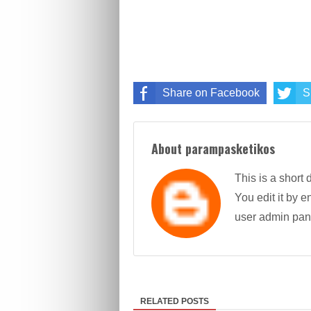
Share on Facebook
S
About parampasketikos
This is a short 
You edit it by en
user admin pan
RELATED POSTS