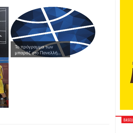
Το πρόγραμμα των
μπαράζ στο Πανελλή...
BASELI