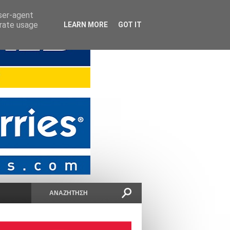
user-agent
erate usage
LEARN MORE
GOT IT