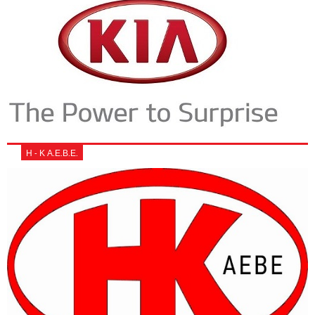
Η - Κ Α.Ε.Β.Ε.