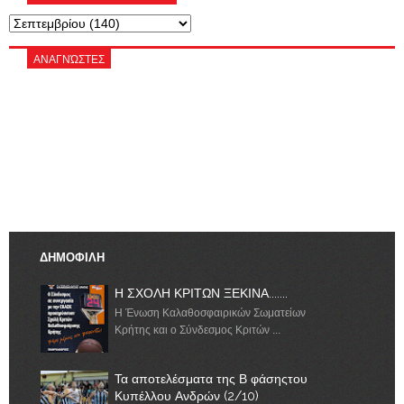
ΑΝΑΓΝΏΣΤΕΣ
ΔΗΜΟΦΙΛΗ
Η ΣΧΟΛΗ ΚΡΙΤΩΝ ΞΕΚΙΝΑ.......
Η Ένωση Καλαθοσφαιρικών Σωματείων
Κρήτης και ο Σύνδεσμος Κριτών ...
Τα αποτελέσματα της Β φάσηςτου
Κυπέλλου Ανδρών (2/10)