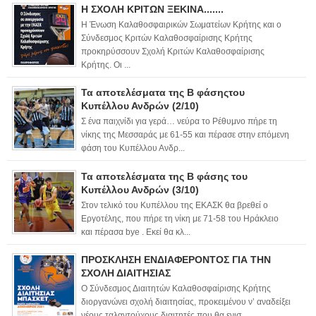
Η ΣΧΟΛΗ ΚΡΙΤΩΝ ΞΕΚΙΝΑ.......
Η Ένωση Καλαθοσφαιρικών Σωματείων Κρήτης και ο
Σύνδεσμος Κριτών Καλαθοσφαίρισης Κρήτης
προκηρύσσουν Σχολή Κριτών Καλαθοσφαίρισης
Κρήτης. Οι ...
Τα αποτελέσματα της Β φάσηςτου
Κυπέλλου Ανδρών (2/10)
Σ ένα παιχνίδι για γερά… νεύρα το Ρέθυμνο πήρε τη
νίκης της Μεσσαράς με 61-55 και πέρασε στην επόμενη
φάση του Κυπέλλου Ανδρ...
Τα αποτελέσματα της Β φάσης του
Κυπέλλου Ανδρών (3/10)
Στον τελικό του Κυπέλλου της ΕΚΑΣΚ θα βρεθεί ο
Εργοτέλης, που πήρε τη νίκη με 71-58 του Ηράκλειο
και πέρασα bye . Εκεί θα κλ...
ΠΡΟΣΚΛΗΣΗ ΕΝΔΙΑΦΕΡΟΝΤΟΣ ΓΙΑ ΤΗΝ
ΣΧΟΛΗ ΔΙΑΙΤΗΣΙΑΣ
Ο Σύνδεσμος Διαιτητών Καλαθοσφαίρισης Κρήτης
διοργανώνει σχολή διαιτησίας, προκειμένου ν’ αναδείξει
νέους ταλαντούχους διαιτητές που θα ενισ...