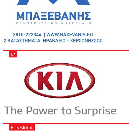
KIA
Η - Κ Α.Ε.Β.Ε.