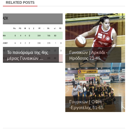
RELATED POSTS
Το πανόραμα της 4ης
Γυναικών | Αρκάδι -
μέρας Γυναικών ...
Ηρόδοτος 73-46.
Γυναικών | ΟΦΗ
-Εργοτέλης 61-65