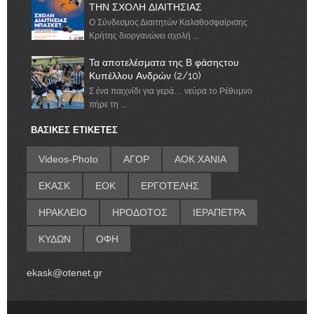
ΤΗΝ ΣΧΟΛΗ ΔΙΑΙΤΗΣΙΑΣ
Ο Σύνδεσμος Διαιτητών Καλαθοσφαίρισης
Κρήτης διοργανώνει σχολή ...
Τα αποτελέσματα της Β φάσηςτου
Κυπέλλου Ανδρών (2/10)
Σ ένα παιχνίδι για γερά… νεύρα το Ρέθυμνο
πήρε τη ...
ΒΑΣΙΚΕΣ ΕΤΙΚΕΤΕΣ
Videos-Photo
ΑΓΟΡ
ΑΟΚ ΧΑΝΙΑ
ΕΚΑΣΚ
ΕΟΚ
ΕΡΓΟΤΕΛΗΣ
ΗΡΑΚΛΕΙΟ
ΗΡΟΔΟΤΟΣ
ΙΕΡΑΠΕΤΡΑ
ΚΥΔΩΝ
ΟΦΗ
ekask@otenet.gr