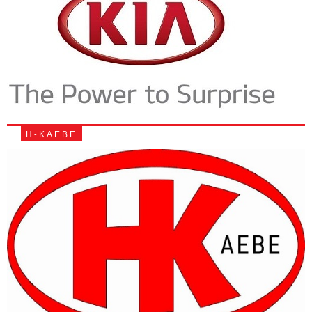
Η - Κ Α.Ε.Β.Ε.