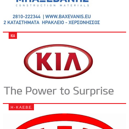
KIA
Η - Κ Α.Ε.Β.Ε.