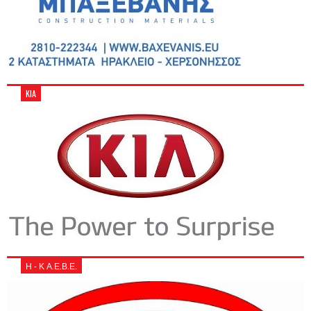
KIA
Η - Κ Α.Ε.Β.Ε.