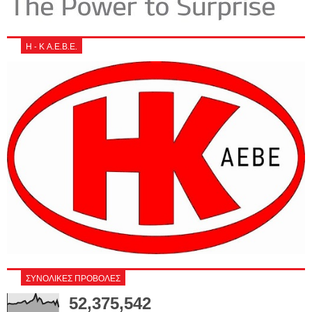
Η - Κ Α.Ε.Β.Ε.
ΣΥΝΟΛΙΚΕΣ ΠΡΟΒΟΛΕΣ
52,375,542