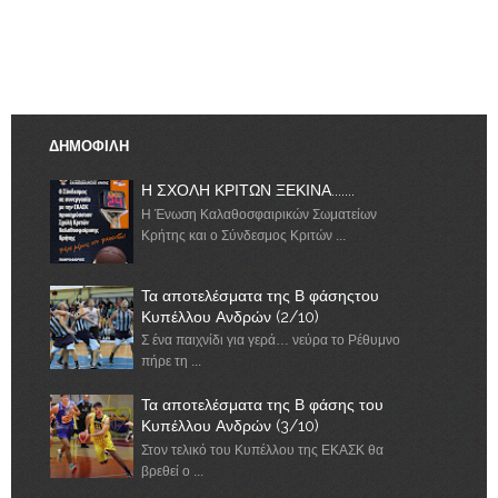
ΔΗΜΟΦΙΛΗ
Η ΣΧΟΛΗ ΚΡΙΤΩΝ ΞΕΚΙΝΑ.......
Η Ένωση Καλαθοσφαιρικών Σωματείων
Κρήτης και ο Σύνδεσμος Κριτών ...
Τα αποτελέσματα της Β φάσηςτου
Κυπέλλου Ανδρών (2/10)
Σ ένα παιχνίδι για γερά… νεύρα το Ρέθυμνο
πήρε τη ...
Τα αποτελέσματα της Β φάσης του
Κυπέλλου Ανδρών (3/10)
Στον τελικό του Κυπέλλου της ΕΚΑΣΚ θα
βρεθεί ο ...