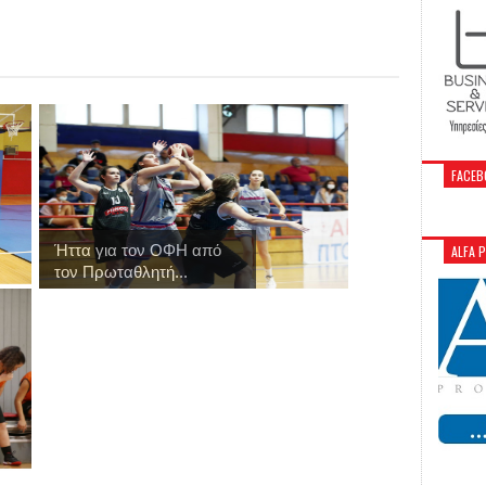
FACEB
Ήττα για τον ΟΦΗ από
ALFA 
τον Πρωταθλητή...