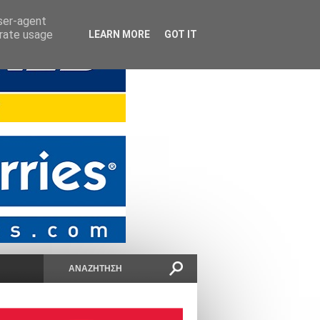
user-agent
erate usage
LEARN MORE
GOT IT