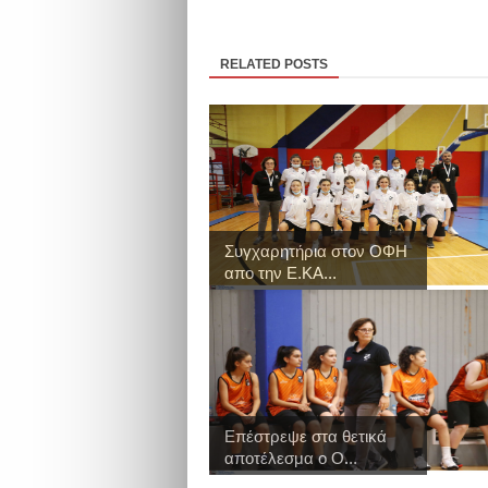
RELATED POSTS
Συγχαρητήρια στον ΟΦΗ
απο την Ε.ΚΑ...
Επέστρεψε στα θετικά
αποτέλεσμα ο Ο...