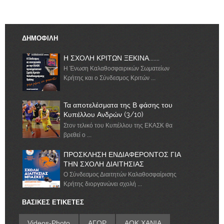
ΔΗΜΟΦΙΛΗ
Η ΣΧΟΛΗ ΚΡΙΤΩΝ ΞΕΚΙΝΑ.......
Η Ένωση Καλαθοσφαιρικών Σωματείων
Κρήτης και ο Σύνδεσμος Κριτών ...
Τα αποτελέσματα της Β φάσης του
Κυπέλλου Ανδρών (3/10)
Στον τελικό του Κυπέλλου της ΕΚΑΣΚ θα
βρεθεί ο ...
ΠΡΟΣΚΛΗΣΗ ΕΝΔΙΑΦΕΡΟΝΤΟΣ ΓΙΑ
ΤΗΝ ΣΧΟΛΗ ΔΙΑΙΤΗΣΙΑΣ
Ο Σύνδεσμος Διαιτητών Καλαθοσφαίρισης
Κρήτης διοργανώνει σχολή ...
ΒΑΣΙΚΕΣ ΕΤΙΚΕΤΕΣ
Videos-Photo
ΑΓΟΡ
ΑΟΚ ΧΑΝΙΑ