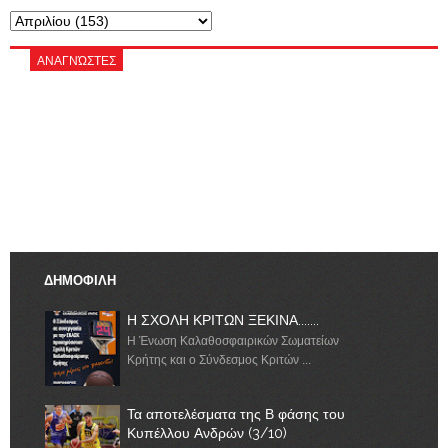
ΑΝΑΓΝΏΣΤΕΣ
ΔΗΜΟΦΙΛΗ
Η ΣΧΟΛΗ ΚΡΙΤΩΝ ΞΕΚΙΝΑ.......
Η Ένωση Καλαθοσφαιρικών Σωματείων
Κρήτης και ο Σύνδεσμος Κριτών ...
Τα αποτελέσματα της Β φάσης του
Κυπέλλου Ανδρών (3/10)