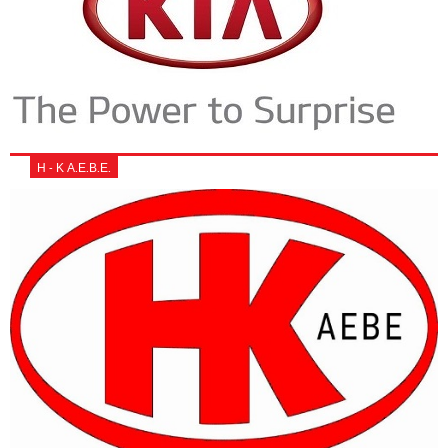
Η - Κ Α.Ε.Β.Ε.