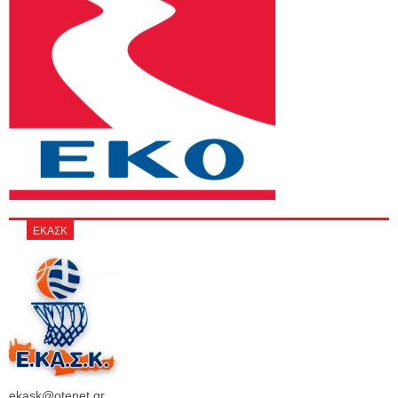
ΕΚΑΣΚ
ekask@otenet.gr