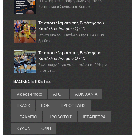
Η Ένωση Καλαθοσφαιρικών Σωματείων
Κρήτης και ο Σύνδεσμος Κριτών ...
Τα αποτελέσματα της Β φάσης του
Κυπέλλου Ανδρών (3/10)
Στον τελικό του Κυπέλλου της ΕΚΑΣΚ θα
βρεθεί ο ...
Τα αποτελέσματα της Β φάσηςτου
Κυπέλλου Ανδρών (2/10)
Σ ένα παιχνίδι για γερά… νεύρα το Ρέθυμνο
πήρε τη ...
ΒΑΣΙΚΕΣ ΕΤΙΚΕΤΕΣ
Videos-Photo
ΑΓΟΡ
ΑΟΚ ΧΑΝΙΑ
ΕΚΑΣΚ
ΕΟΚ
ΕΡΓΟΤΕΛΗΣ
ΗΡΑΚΛΕΙΟ
ΗΡΟΔΟΤΟΣ
ΙΕΡΑΠΕΤΡΑ
ΚΥΔΩΝ
ΟΦΗ