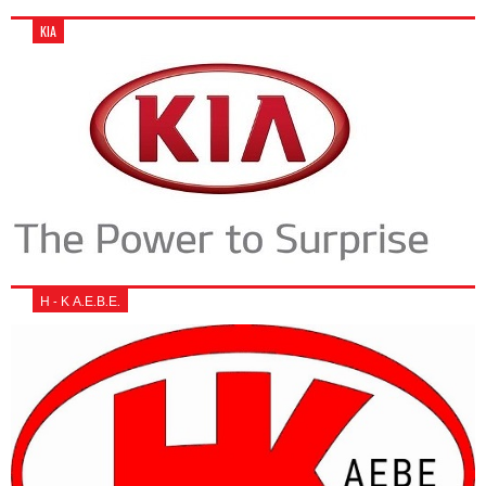
KIA
Η - Κ Α.Ε.Β.Ε.