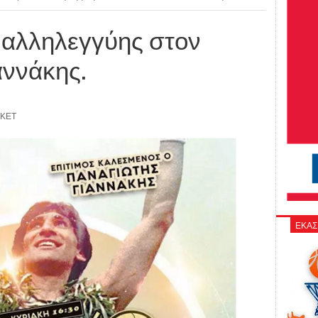
 αλληλεγγύης στον
αννάκης.
ΣΚΕΤ
ΕΚΑΣ