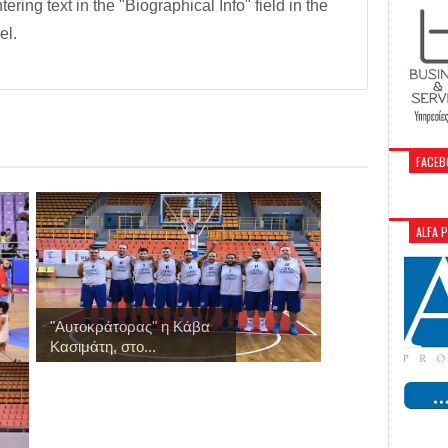
tering text in the "Biographical Info" field in the
el.
FACEB
ALFA 
"Αυτοκράτορας" η Κάβα
Κασιμάτη, στο...