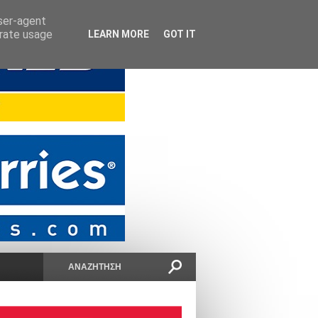
user-agent
erate usage
LEARN MORE
GOT IT