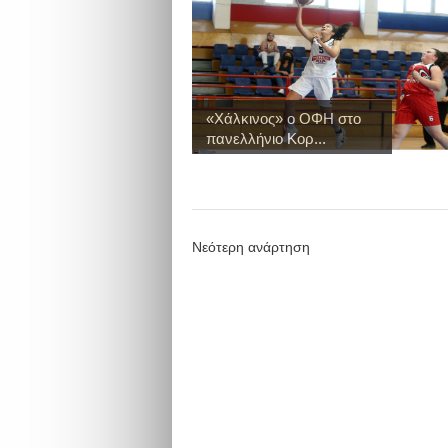
«Χάλκινος» ο ΟΦΗ στο
πανελλήνιο Κορ...
Νεότερη ανάρτηση