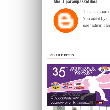
About parampasketikos
This is a short 
You edit it by en
user admin pan
RELATED POSTS
Οι συνθέσεις των
ομάδων στο Πανελλή...