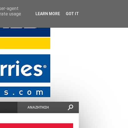
user-agent
erate usage
LEARN MORE
GOT IT