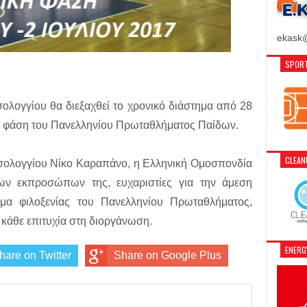
ekask@
SPORT
λογγίου θα διεξαχθεί το χρονικό διάστημα από 28
ική φάση του Πανελληνίου Πρωταθλήματος Παίδων.
CLEA
σολογγίου Νίκο Καραπάνο, η Ελληνική Ομοσπονδία
ων εκπροσώπων της, ευχαριστίες για την άμεση
μα φιλοξενίας του Πανελληνίου Πρωταθλήματος,
κάθε επιτυχία στη διοργάνωση.
ENER
hare on Twitter
Share on Google Plus