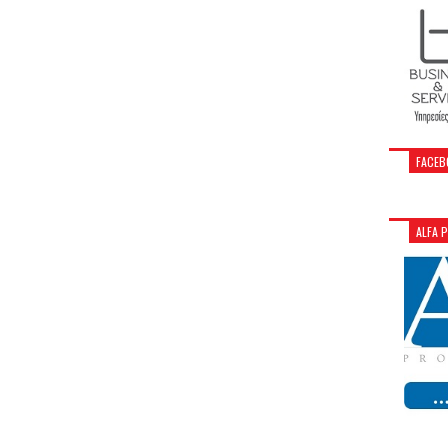
FACEB
ALFA 