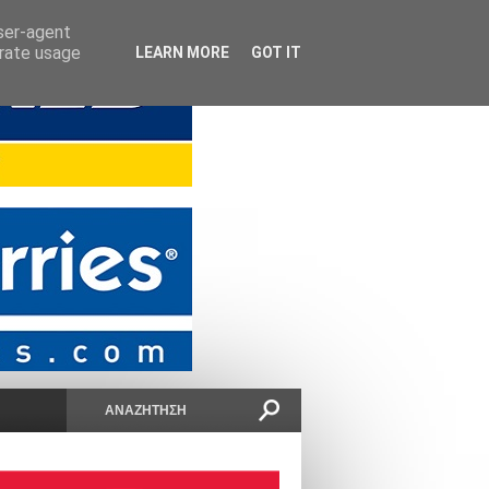
user-agent
erate usage
LEARN MORE
GOT IT