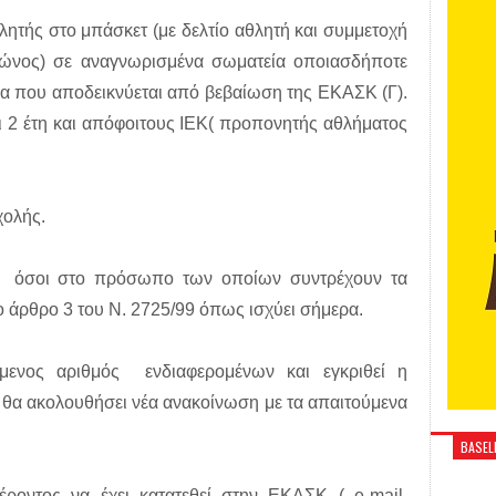
λητής στο μπάσκετ (με δελτίο αθλητή και συμμετοχή
ώνος) σε αναγνωρισμένα σωματεία οποιασδήποτε
ια που αποδεικνύεται από βεβαίωση της ΕΚΑΣΚ (Γ).
 2 έτη και απόφοιτους ΙΕΚ( προπονητής αθλήματος
χολής.
τοί όσοι στο πρόσωπο των οποίων συντρέχουν τα
 άρθρο 3 του Ν. 2725/99 όπως ισχύει σήμερα.
ενος αριθμός ενδιαφερομένων και εγκριθεί η
 θα ακολουθήσει νέα ανακοίνωση με τα απαιτούμενα
BASELI
ροντος να έχει κατατεθεί στην ΕΚΑΣΚ ( e-mail,