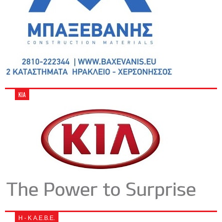
KIA
Η - Κ Α.Ε.Β.Ε.