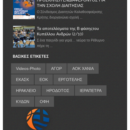
ΤΗΝ ΣΧΟΛΗ ΔΙΑΙΤΗΣΙΑΣ
Ο Σύνδεσμος Διαιτητών Καλαθοσφαίρισης
Κρήτης διοργανώνει σχολή ...
Τα αποτελέσματα της Β φάσηςτου
Κυπέλλου Ανδρών (2/10)
Σ ένα παιχνίδι για γερά… νεύρα το Ρέθυμνο
πήρε τη ...
ΒΑΣΙΚΕΣ ΕΤΙΚΕΤΕΣ
Videos-Photo
ΑΓΟΡ
ΑΟΚ ΧΑΝΙΑ
ΕΚΑΣΚ
ΕΟΚ
ΕΡΓΟΤΕΛΗΣ
ΗΡΑΚΛΕΙΟ
ΗΡΟΔΟΤΟΣ
ΙΕΡΑΠΕΤΡΑ
ΚΥΔΩΝ
ΟΦΗ