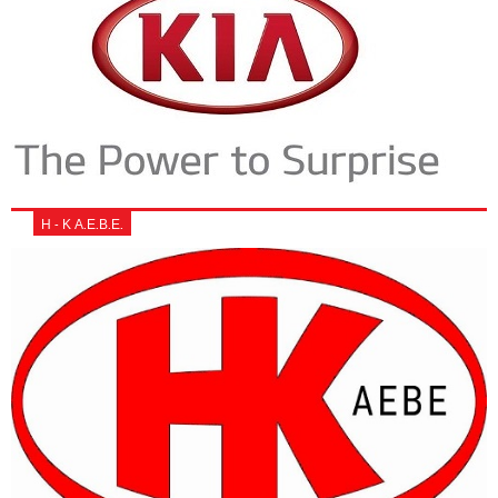
Η - Κ Α.Ε.Β.Ε.