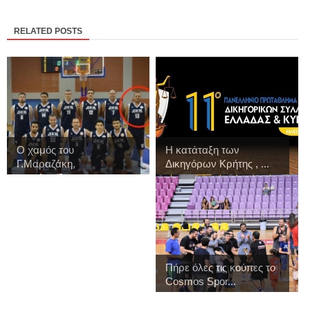
RELATED POSTS
Ο χαμός του
Η κατάταξη των
Γ.Μαραζάκη,
Δικηγόρων Κρήτης , ...
συγκλονίζει...
Πήρε όλες τις κούπες το
Cosmos Spor...