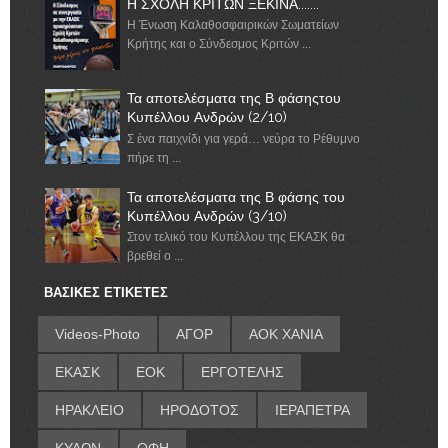
Η ΣΧΟΛΗ ΚΡΙΤΩΝ ΞΕΚΙΝΑ.......
Η Ένωση Καλαθοσφαιρικών Σωματείων
Κρήτης και ο Σύνδεσμος Κριτών ...
Τα αποτελέσματα της Β φάσηςτου
Κυπέλλου Ανδρών (2/10)
Σ ένα παιχνίδι για γερά… νεύρα το Ρέθυμνο
πήρε τη ...
Τα αποτελέσματα της Β φάσης του
Κυπέλλου Ανδρών (3/10)
Στον τελικό του Κυπέλλου της ΕΚΑΣΚ θα
βρεθεί ο ...
ΒΑΣΙΚΕΣ ΕΤΙΚΕΤΕΣ
Videos-Photo
ΑΓΟΡ
ΑΟΚ ΧΑΝΙΑ
ΕΚΑΣΚ
ΕΟΚ
ΕΡΓΟΤΕΛΗΣ
ΗΡΑΚΛΕΙΟ
ΗΡΟΔΟΤΟΣ
ΙΕΡΑΠΕΤΡΑ
ΚΥΔΩΝ
ΟΦΗ