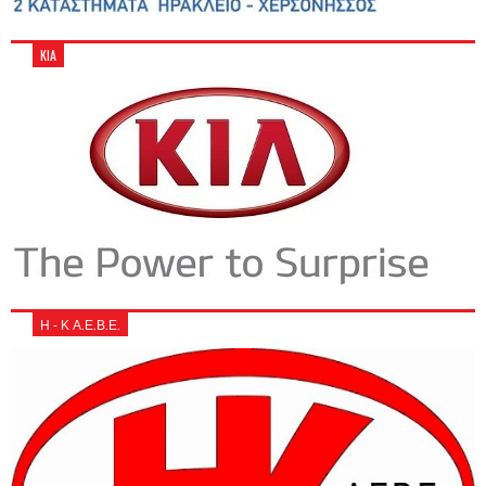
KIA
Η - Κ Α.Ε.Β.Ε.