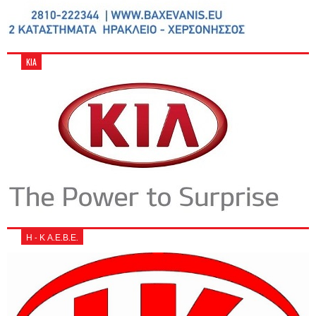
KIA
Η - Κ Α.Ε.Β.Ε.