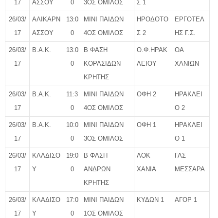
17
ΑΣΣΟΥ
0
3ΟΣ ΟΜΙΛΟΣ
Σ 1
26/03/
ΑΛΙΚΑΡΝ
13:0
ΜΙΝΙ ΠΑΙΔΩΝ
ΗΡΟΔΟΤΟ
ΕΡΓΟΤΕΛ
17
ΑΣΣΟΥ
0
4ΟΣ ΟΜΙΛΟΣ
Σ 2
ΗΣ Γ.Σ.
26/03/
Β.Α.Κ.
13:0
Β ΦΑΣΗ
Ο.Φ.ΗΡΑΚ
ΟΑ
17
0
ΚΟΡΑΣΙΔΩΝ
ΛΕΙΟΥ
ΧΑΝΙΩΝ
ΚΡΗΤΗΣ
26/03/
Β.Α.Κ.
11:3
ΜΙΝΙ ΠΑΙΔΩΝ
ΟΦΗ 2
ΗΡΑΚΛΕΙ
17
0
4ΟΣ ΟΜΙΛΟΣ
Ο 2
26/03/
Β.Α.Κ.
10:0
ΜΙΝΙ ΠΑΙΔΩΝ
ΟΦΗ 1
ΗΡΑΚΛΕΙ
17
0
3ΟΣ ΟΜΙΛΟΣ
Ο 1
26/03/
ΚΛΑΔΙΣΟ
19:0
Β ΦΑΣΗ
AOK
ΓΑΣ
17
Υ
0
ΑΝΔΡΩΝ
XANIA
ΜΕΣΣΑΡΑ
ΚΡΗΤΗΣ
26/03/
ΚΛΑΔΙΣΟ
17:0
ΜΙΝΙ ΠΑΙΔΩΝ
ΚΥΔΩΝ 1
ΑΓΟΡ 1
17
Υ
0
1ΟΣ ΟΜΙΛΟΣ