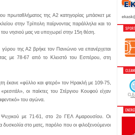
ου πρωταθλήματος της Α2 κατηγορίας μπάσκετ με
ekask@
ακλείου στην Τρίπολη παίρνοντας παράλληλα και το
SPORT
 του νησιού μας να υποχωρεί στην 15η θέση.
 γύρου της Α2 βρήκε τον Πανιώνιο να επανέρχεται
ντας με 78-67 από το Κλειστό του Εσπέρου, στη
CLEA
η έκανε «φύλλο και φτερό» τον Ηρακλή με 109-75,
 «ρεσιτάλ», οι παίκτες του Στέργιου Κουφού είχαν
«αφεντικό» του αγώνα.
ENER
 Ψυχικού με 71-61, στο 2ο ΓΕΛ Αμαρουσίου. Οι
α δυσκολία στο ματς, παρόλο που οι φιλοξενούμενοι