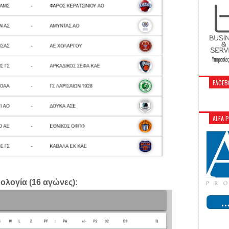
FACEB
ALFA 
ολογία
(16 αγώνες):