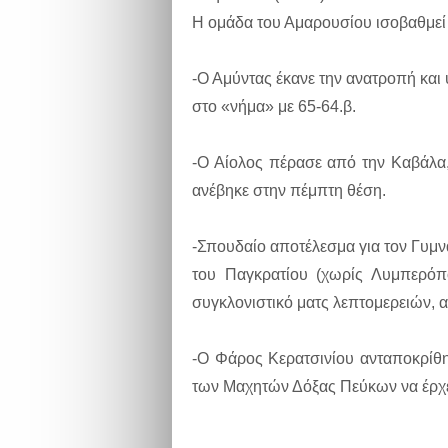
Η ομάδα του Αμαρουσίου ισοβαθμεί 
-Ο Αμύντας έκανε την ανατροπή και
στο «νήμα» με 65-64.β.
-Ο Αίολος πέρασε από την Καβάλα
ανέβηκε στην πέμπτη θέση.
-Σπουδαίο αποτέλεσμα για τον Γυμν
του Παγκρατίου (χωρίς Λυμπερόπο
συγκλονιστικό ματς λεπτομερειών, 
-Ο Φάρος Κερατσινίου ανταποκρίθηκ
των Μαχητών Δόξας Πεύκων να έρχετ