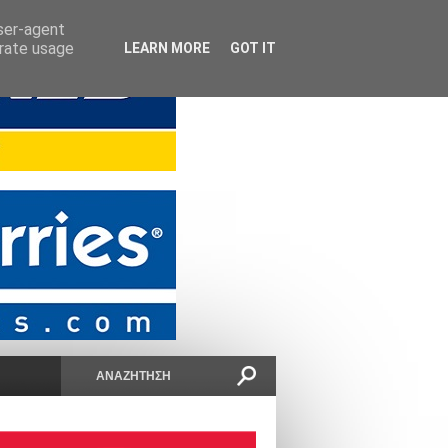
user-agent
erate usage
LEARN MORE
GOT IT