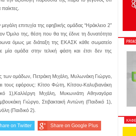
 παίκτες.
ην μεγάλη επιτυχία της εφηβικής ομάδας “Ηράκλειο 2”
ον Όμιλο της, θέση που θα της έδινε τη δυνατότητα
PROAC
μφωνα όμως με διάταξη της ΕΚΑΣΚ κάθε σωματείο
με μία ομάδα στην τελική φάση και έτσι δεν της
ές των ομάδων, Πετράκη Μιχάλη, Μυλωνάκη Γιώργο,
αι τους εφόρους: Κίτσο Φώτη, Κίτσου-Καλυβιανάκη
ικό 1),Καλλέργη Μιχάλη, Μυκωνιάτη Αθηναγόρα
μβουκάκη Γιώργο, Στιβακτακή Αντώνη (Παιδικό 1),
λη (Παιδικό 2).
ΚΑΦΕ
hare on Twitter
Share on Google Plus