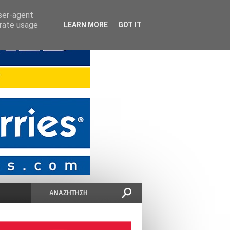
user-agent
erate usage
LEARN MORE
GOT IT