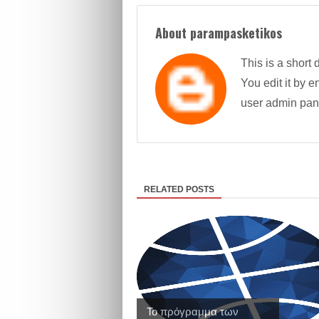
About parampasketikos
This is a short 
You edit it by en
user admin pan
RELATED POSTS
Το πρόγραμμα των