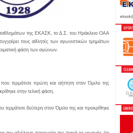
ekask@
SPORT
ωταθλημάτων της ΕΚΑΣΚ, το Δ.Σ. του Ηράκλειο ΟΑΑ
συγχαίρει τους αθλητές των αγωνιστικών τμημάτων
κριματική φάση των αγώνων.
CLEA
 που τερμάτισε πρώτη και αήττητη στον Όμιλο της
κρίθηκε στην τελική φάση.
ου τερμάτισε δεύτερη στον Όμιλο της και προκρίθηκε
ENER
για την αξιόλογη παρουσία της παρά το γεγονός ότι