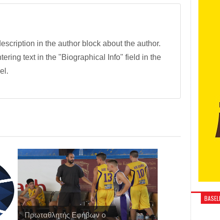
description in the author block about the author.
tering text in the "Biographical Info" field in the
el.
BASELI
Πρωταθλητής Εφήβων ο